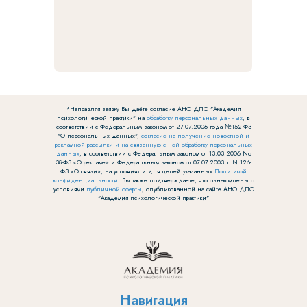
*Направляя заявку Вы даёте согласие АНО ДПО "Академия
психологической практики" на
обработку персональных данных
, в
соответствии с Федеральным законом от 27.07.2006 года №152-ФЗ
"О персональных данных",
согласие на получение новостной и
рекламной рассылки и на связанную с ней обработку персональных
данных
, в соответствии с Федеральным законом от 13.03.2006 No
38-ФЗ «О рекламе» и Федеральным законом от 07.07.2003 г. N 126-
ФЗ «О связи», на условиях и для целей указанных
Политикой
конфиденциальности
. Вы также подтверждаете, что ознакомлены с
условиями
публичной оферты
, опубликованной на сайте АНО ДПО
"Академия психологической практики"
Навигация