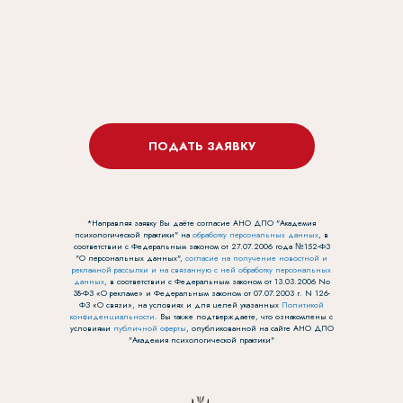
ПОДАТЬ ЗАЯВКУ
*Направляя заявку Вы даёте согласие АНО ДПО "Академия
психологической практики" на
обработку персональных данных
, в
соответствии с Федеральным законом от 27.07.2006 года №152-ФЗ
"О персональных данных",
согласие на получение новостной и
рекламной рассылки и на связанную с ней обработку персональных
данных
, в соответствии с Федеральным законом от 13.03.2006 No
38-ФЗ «О рекламе» и Федеральным законом от 07.07.2003 г. N 126-
ФЗ «О связи», на условиях и для целей указанных
Политикой
конфиденциальности
. Вы также подтверждаете, что ознакомлены с
условиями
публичной оферты
, опубликованной на сайте АНО ДПО
"Академия психологической практики"