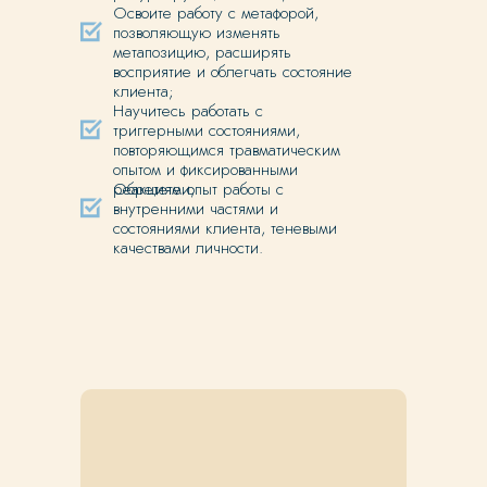
Освоите работу с метафорой,
позволяющую изменять
метапозицию, расширять
восприятие и облегчать состояние
клиента;
Научитесь работать с
триггерными состояниями,
повторяющимся травматическим
опытом и фиксированными
реакциями;
Обретете опыт работы с
внутренними частями и
состояниями клиента, теневыми
качествами личности.