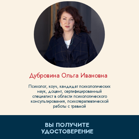
2026 - 26.04.2026, С
10:00 ДО 18:30
2 МОДУЛЬ 30.05.2026 -
31.05.2026, С 10:00 ДО
18:30
ОСТАВЬТЕ КОНТАКТЫ
Дубровина Ольга Ивановна
Ответим на вопросы и поможем
Психолог, коуч, кандидат психологических
записаться
наук, доцент, сертифицированный
специалист в области психологического
консультирования, психотерапевтической
работы с травмой
ВЫ ПОЛУЧИТЕ
УДОСТОВЕРЕНИЕ