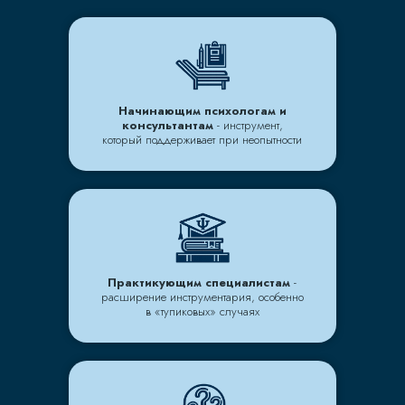
Начинающим психологам и
консультантам
- инструмент,
который поддерживает при неопытности
Практикующим специалистам
-
расширение инструментария, особенно
в «тупиковых» случаях