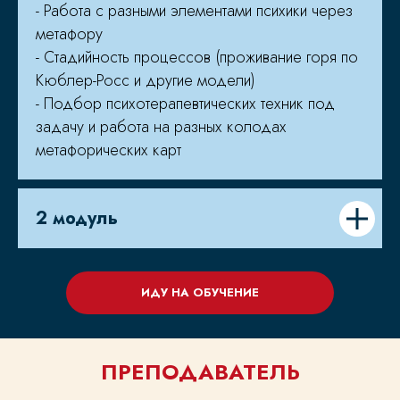
- Работа с разными элементами психики через
метафору
- Стадийность процессов (проживание горя по
Кюблер-Росс и другие модели)
- Подбор психотерапевтических техник под
задачу и работа на разных колодах
СТОИМОСТЬ
метафорических карт
И ОБУЧЕНИЕ
2 модуль
СТОИМОСТЬ КУРСА
26000 РУБЛЕЙ
(16000
₽
ПРИ ПОКУПКЕ
ИДУ НА ОБУЧЕНИЕ
ОДНОГО МОДУЛЯ)
ПРЕПОДАВАТЕЛЬ
1 МОДУЛЬ - 25.04.