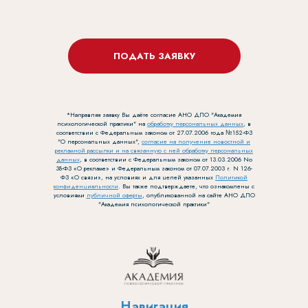
ПОДАТЬ ЗАЯВКУ
*Направляя заявку Вы даёте согласие АНО ДПО "Академия
психологической практики" на
обработку персональных данных
, в
соответствии с Федеральным законом от 27.07.2006 года №152-ФЗ
"О персональных данных",
согласие на получение новостной и
рекламной рассылки и на связанную с ней обработку персональных
данных
, в соответствии с Федеральным законом от 13.03.2006 No
38-ФЗ «О рекламе» и Федеральным законом от 07.07.2003 г. N 126-
ФЗ «О связи», на условиях и для целей указанных
Политикой
конфиденциальности
. Вы также подтверждаете, что ознакомлены с
условиями
публичной оферты
, опубликованной на сайте АНО ДПО
"Академия психологической практики"
Навигация