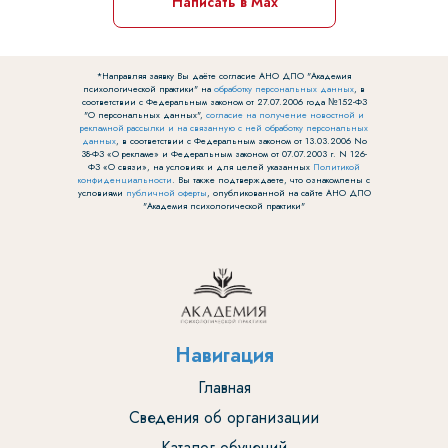
Написать в Max
*Направляя заявку Вы даёте согласие АНО ДПО "Академия
психологической практики" на
обработку персональных данных
, в
соответствии с Федеральным законом от 27.07.2006 года №152-ФЗ
"О персональных данных",
согласие на получение новостной и
рекламной рассылки и на связанную с ней обработку персональных
данных
, в соответствии с Федеральным законом от 13.03.2006 No
38-ФЗ «О рекламе» и Федеральным законом от 07.07.2003 г. N 126-
ФЗ «О связи», на условиях и для целей указанных
Политикой
конфиденциальности
. Вы также подтверждаете, что ознакомлены с
условиями
публичной оферты
, опубликованной на сайте АНО ДПО
"Академия психологической практики"
Навигация
Главная
Сведения об организации
Каталог обучений