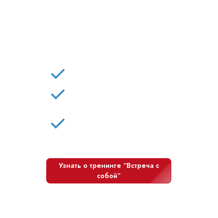
АНО ДПО “Академия
психологической
практики”
Обучаем на психолога-
консультанта с нуля
Повышаем
квалификацию
психологов
Проводим тренинг
“Встреча с собой”
Узнать о тренинге “Встреча с
собой”
Узнать об обучении на психолога