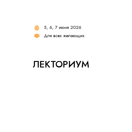
5, 6, 7 июня 2026
Для всех желающих
ЛЕКТОРИУМ
IGOLKAmarket и АНО ДПО
“Академия
психологической практики”
Место проведения:
Севастопольская 12,
Выставочный зал, шатер на улице