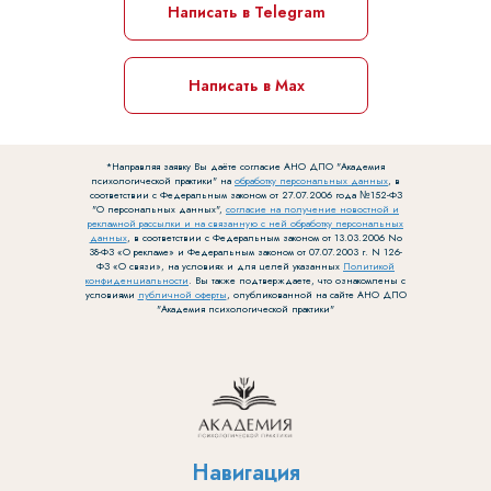
Написать в Telegram
Написать в Max
*Направляя заявку Вы даёте согласие АНО ДПО "Академия
психологической практики" на
обработку персональных данных
, в
соответствии с Федеральным законом от 27.07.2006 года №152-ФЗ
"О персональных данных",
согласие на получение новостной и
рекламной рассылки и на связанную с ней обработку персональных
данных
, в соответствии с Федеральным законом от 13.03.2006 No
38-ФЗ «О рекламе» и Федеральным законом от 07.07.2003 г. N 126-
ФЗ «О связи», на условиях и для целей указанных
Политикой
конфиденциальности
. Вы также подтверждаете, что ознакомлены с
условиями
публичной оферты
, опубликованной на сайте АНО ДПО
"Академия психологической практики"
Навигация