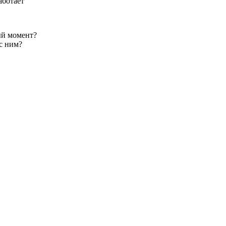
аботает
ый момент?
с ним?